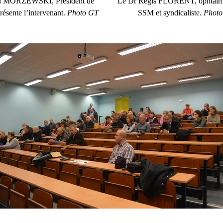
an MORZEWSKI, Président de
Le Dr Régis FLORENT, ophtalmo
ésente l’intervenant.
Photo GT
SSM et syndicaliste.
Phot