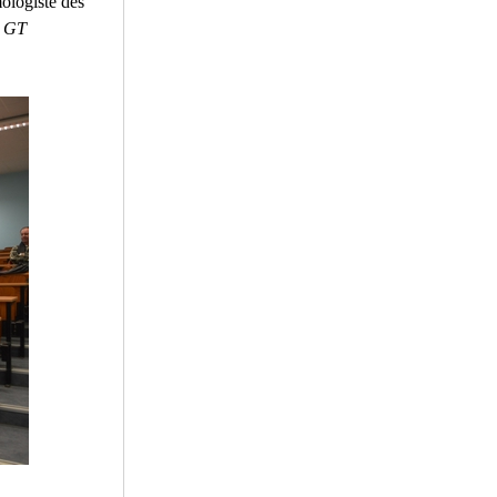
logiste des
o GT