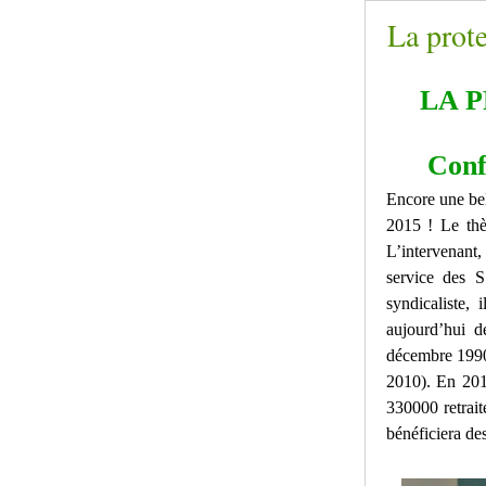
La prote
LA 
Conf
Encore une bel
2015 ! Le thè
L’intervenan
service des S
syndicaliste,
aujourd’hui d
décembre 1990
2010). En 2011
330000 retrai
bénéficiera de