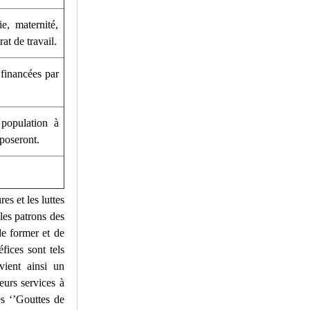
e, maternité,
rat de travail.
 financées par
 population à
pposeront.
es et les luttes
 les patrons des
de former et de
fices sont tels
vient ainsi un
leurs services à
es ‘’Gouttes de