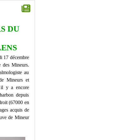
S DU
 LENS
udi 17 décembre
e des Mineurs.
lmologiste au
 de Mineurs et
 il y a encore
charbon depuis
roit (67000 en
tages acquis de
euve de Mineur