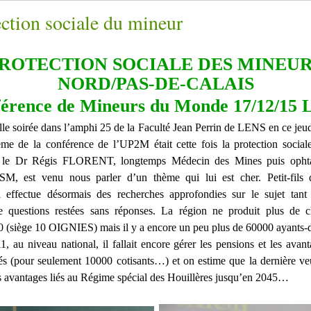
ction sociale du mineur
PROTECTION SOCIALE DES MINEUR
NORD/PAS-DE-CALAIS
érence de Mineurs du Monde 17/12/15
le soirée dans l’amphi 25 de la Faculté Jean Perrin de LENS en ce je
me de la conférence de l’UP2M était cette fois la protection social
t, le Dr Régis FLORENT, longtemps Médecin des Mines puis ophta
SM, est venu nous parler d’un thème qui lui est cher. Petit-fils
 il effectue désormais des recherches approfondies sur le sujet tant
e questions restées sans réponses. La région ne produit plus de 
 (siège 10 OIGNIES) mais il y a encore un peu plus de 60000 ayants-d
, au niveau national, il fallait encore gérer les pensions et les avan
tés (pour seulement 10000 cotisants…) et on estime que la dernière v
s avantages liés au Régime spécial des Houillères jusqu’en 2045…