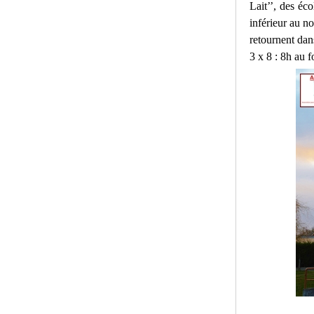
Lait’’, des éc
inférieur au n
retournent dan
3 x 8 : 8h au 