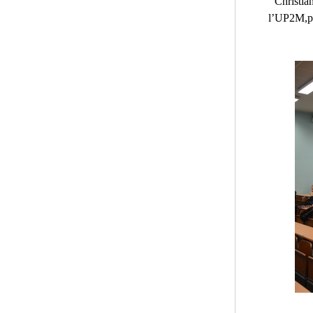
Christi
l’UP2M,pr