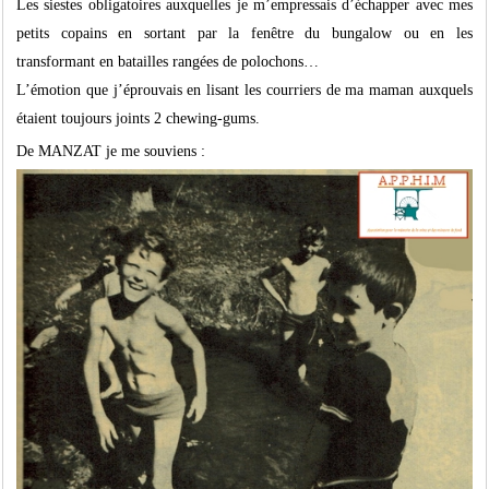
Les siestes obligatoires auxquelles je m’empressais d’échapper avec mes
petits copains en sortant par la fenêtre du bungalow ou en les
transformant en batailles rangées de polochons…
L’émotion que j’éprouvais en lisant les courriers de ma maman auxquels
étaient toujours joints 2 chewing-gums.
De MANZAT je me souviens :