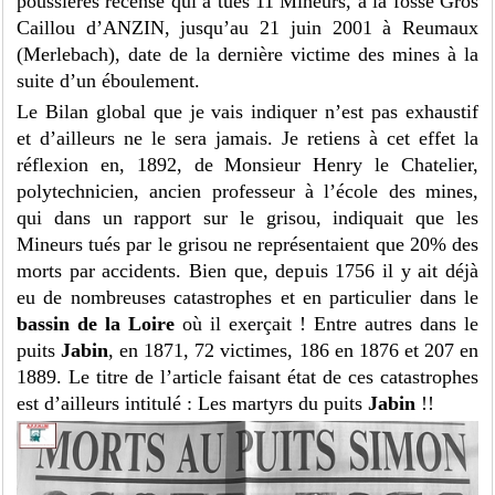
poussières recensé qui à tués 11 Mineurs, à la fosse Gros
Caillou d’ANZIN, jusqu’au 21 juin 2001 à Reumaux
(Merlebach), date de la dernière victime des mines à la
suite d’un éboulement.
Le Bilan global que je vais indiquer n’est pas exhaustif
et d’ailleurs ne le sera jamais. Je retiens à cet effet la
réflexion en, 1892, de Monsieur Henry le Chatelier,
polytechnicien, ancien professeur à l’école des mines,
qui dans un rapport sur le grisou, indiquait que les
Mineurs tués par le grisou ne représentaient que 20% des
morts par accidents. Bien que, depuis 1756 il y ait déjà
eu de nombreuses catastrophes et en particulier dans le
bassin de la Loire
où il exerçait ! Entre autres dans le
puits
Jabin
, en 1871, 72 victimes, 186 en 1876 et 207 en
1889. Le titre de l’article faisant état de ces catastrophes
est d’ailleurs intitulé : Les martyrs du puits
Jabin
!!