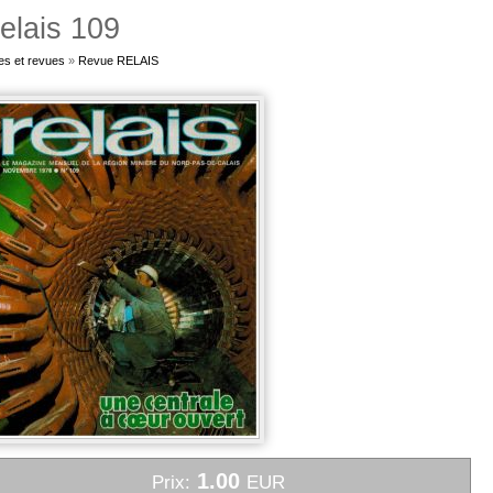
elais 109
es et revues
»
Revue RELAIS
1.00
Prix:
EUR