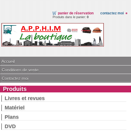
panier de réservation
contactez moi
Produits dans le panier:
0
Accueil
Conditions de vente
Contactez moi
Produits
Livres et revues
Matériel
Plans
DVD