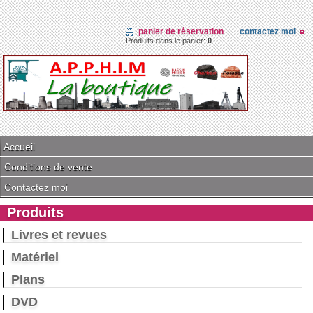
panier de réservation
contactez moi
Produits dans le panier:
0
Accueil
Conditions de vente
Contactez moi
Produits
Livres et revues
Matériel
Plans
DVD