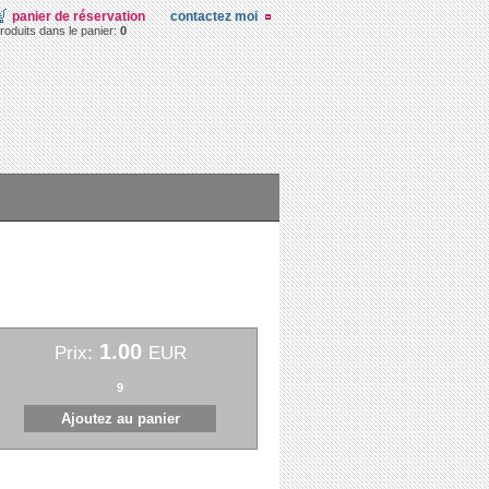
panier de réservation
contactez moi
roduits dans le panier:
0
1.00
Prix:
EUR
9