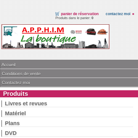
panier de réservation
contactez moi
Produits dans le panier:
0
Accueil
Conditions de vente
Contactez moi
Produits
Livres et revues
Matériel
Plans
DVD