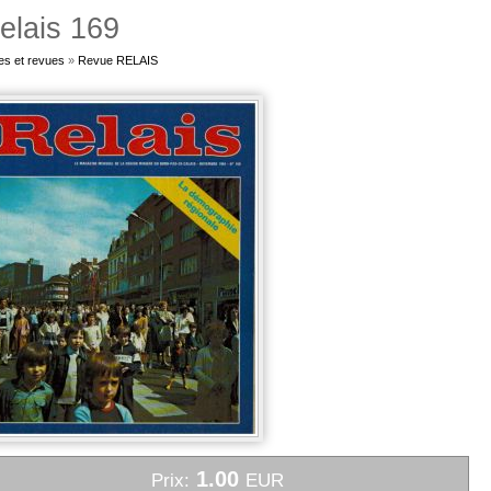
elais 169
es et revues
»
Revue RELAIS
1.00
Prix:
EUR