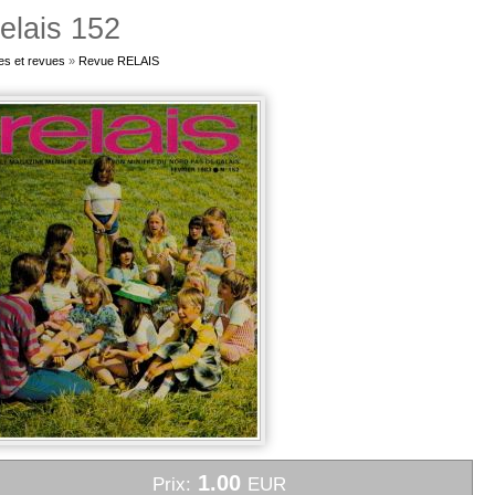
elais 152
es et revues
»
Revue RELAIS
1.00
Prix:
EUR