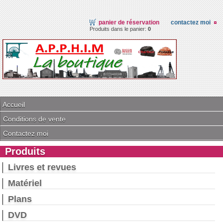
panier de réservation
contactez moi
Produits dans le panier:
0
Accueil
Conditions de vente
Contactez moi
Produits
Livres et revues
Matériel
Plans
DVD