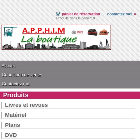
panier de réservation
contactez moi
Produits dans le panier:
0
Accueil
Conditions de vente
Contactez moi
Produits
Livres et revues
Matériel
Plans
DVD