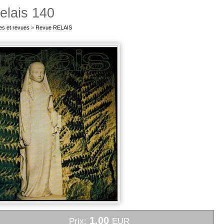
elais 140
es et revues
»
Revue RELAIS
1.00
Prix:
EUR