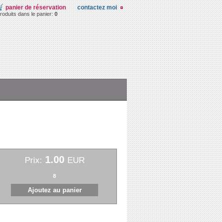
panier de réservation
contactez moi
roduits dans le panier:
0
1.00
Prix:
EUR
8