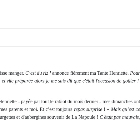
laisse manger.
C’est du riz !
annonce fièrement ma Tante Henriette.
Pou
et vite préparée alors je me suis dit que c'était l'occasion de goûter !
 Henriette - payée par tout le rabiot du mois dernier - mes dimanches ont
 mes parents et moi. Et c’est toujours
repas surprise
! «
Mais qu’est c
courgettes et d'aubergines souvenir de La Napoule !
C'était pas mauvais