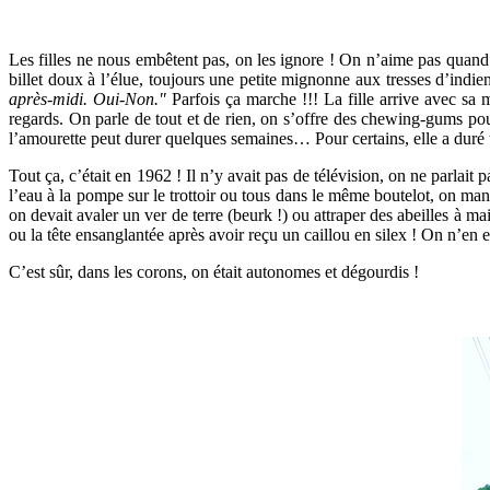
Les filles ne nous embêtent pas, on les ignore ! On n’aime pas quand
billet doux à l’élue, toujours une petite mignonne aux tresses d’indie
après-midi. Oui-Non."
Parfois ça marche !!! La fille arrive avec sa m
regards. On parle de tout et de rien, on s’offre des chewing-gums pou
l’amourette peut durer quelques semaines… Pour certains, elle a duré t
Tout ça, c’était en 1962 ! Il n’y avait pas de télévision, on ne parla
l’eau à la pompe sur le trottoir ou tous dans le même boutelot, on man
on devait avaler un ver de terre (beurk !) ou attraper des abeilles à m
ou la tête ensanglantée après avoir reçu un caillou en silex ! On n’en 
C’est sûr, dans les corons, on était autonomes et dégourdis !