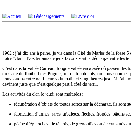
1962 : j’ai dix ans à peine, je vis dans la Cité de Marles de la fos
notre "clan". Nos terrains de jeux favoris sont la décharge entre les te
C’est dans la Vallée Carreau, longue vallée encaissée où passent les 
du stade de football des Pogons, un club polonais, où nous sommes par
nous jouons entre neuf heures du matin et vingt heures jusqu’à l’alluma
devinent juste que c’est quelque part à côté du terril.
Les activités du clan le jeudi sont multiples :
récupération d’objets de toutes sortes sur la décharge, ils sont s
fabrication d’armes (arcs, arbalètes, flèches, frondes, bâtons sc
pêche d’épinoches, de têtards, de grenouilles ou de crapauds qu