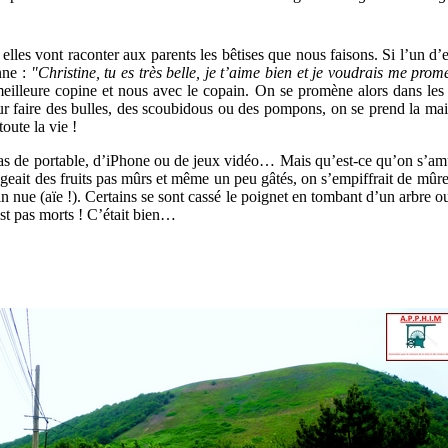
 elles vont raconter aux parents les bêtises que nous faisons. Si l’un 
nne :
"Christine,
tu
es
très
belle, je t’aime bien
et
je voudrais
me
prom
eilleure copine et nous avec le copain. On se promène alors dans les vo
r faire des bulles, des scoubidous ou des pompons, on se prend la main e
oute la vie !
it pas de portable, d’iPhone ou de jeux vidéo… Mais qu’est-ce qu’on s’amu
geait des fruits pas mûrs et même un peu gâtés, on s’empiffrait de mûres 
ain nue (aïe !). Certains se sont cassé le poignet en tombant d’un arbre 
est pas morts ! C’était bien…