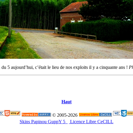
l du 5 aujourd’hui, c’était le lieu de nos exploits il y a cinquante ans !
P
Haut
© 2005-2026
Skins Papinou GuppY 5
Licence Libre CeCILL