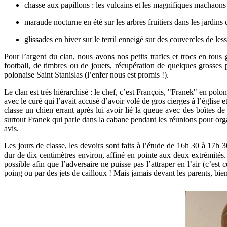
chasse aux papillons : les vulcains et les magnifiques machaons p
maraude nocturne en été sur les arbres fruitiers dans les jardin
glissades en hiver sur le terril enneigé sur des couvercles de le
Pour l’argent du clan, nous avons nos petits trafics et trocs en tou
football, de timbres ou de jouets, récupération de quelques grosses
polonaise Saint Stanislas (l’enfer nous est promis !).
Le clan est très hiérarchisé : le chef, c’est François, "Franek" en polona
avec le curé qui l’avait accusé d’avoir volé de gros cierges à l’église e
classe un chien errant après lui avoir lié la queue avec des boîtes d
surtout Franek qui parle dans la cabane pendant les réunions pour orga
avis.
Les jours de classe, les devoirs sont faits à l’étude de 16h 30 à 17h 30
dur de dix centimètres environ, affiné en pointe aux deux extrémités. I
possible afin que l’adversaire ne puisse pas l’attraper en l’air (c’es
poing ou par des jets de cailloux ! Mais jamais devant les parents, bie