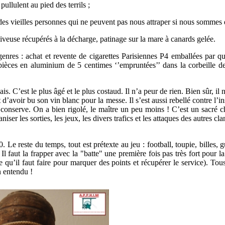
ullulent au pied des terrils ;
s des vieilles personnes qui ne peuvent pas nous attraper si nous sommes 
ssiveuse récupérés à la décharge, patinage sur la mare à canards gelée.
s genres : achat et revente de cigarettes Parisiennes P4 emballées par
 pièces en aluminium de 5 centimes ‘’empruntées’’ dans la corbeille d
is. C’est le plus âgé et le plus costaud. Il n’a peur de rien. Bien sûr, il n
t d’avoir bu son vin blanc pour la messe. Il s’est aussi rebellé contre l’i
e conserve. On a bien rigolé, le maître un peu moins ! C’est un sacré ch
niser les sorties, les jeux, les divers trafics et les attaques des autr
. Le reste du temps, tout est prétexte au jeu : football, toupie, billes,
l faut la frapper avec la "batte" une première fois pas très fort pour la 
t ce qu’il faut faire pour marquer des points et récupérer le service). 
n entendu !