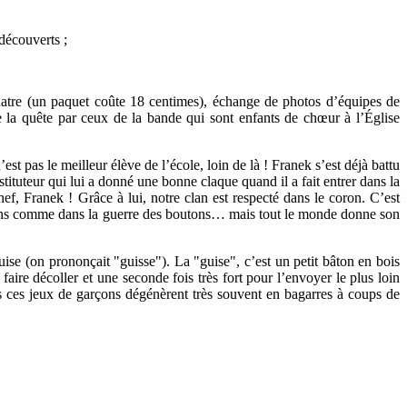
découverts ;
 quatre (un paquet coûte 18 centimes), échange de photos d’équipes de
e la quête par ceux de la bande qui sont enfants de chœur à l’Église
’est pas le meilleur élève de l’école, loin de là ! Franek s’est déjà battu
nstituteur qui lui a donné une bonne claque quand il a fait entrer dans la
ef, Franek ! Grâce à lui, notre clan est respecté dans le coron. C’est
es clans comme dans la guerre des boutons… mais tout le monde donne son
 guise (on prononçait "guisse"). La "guise", c’est un petit bâton en bois
faire décoller et une seconde fois très fort pour l’envoyer le plus loin
Tous ces jeux de garçons dégénèrent très souvent en bagarres à coups de