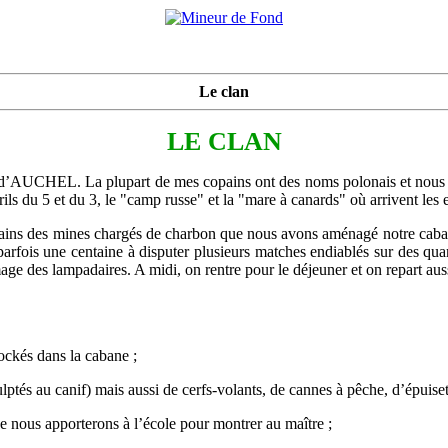
Le clan
LE CLAN
se 5 d’AUCHEL. La plupart de mes copains ont des noms polonais et nous
rrils du 5 et du 3, le "camp russe" et la "mare à canards" où arrivent les
trains des mines chargés de charbon que nous avons aménagé notre caban
fois une centaine à disputer plusieurs matches endiablés sur des quart
ge des lampadaires. A midi, on rentre pour le déjeuner et on repart auss
tockés dans la cabane ;
ulptés au canif) mais aussi de cerfs-volants, de cannes à pêche, d’épuiset
e nous apporterons à l’école pour montrer au maître ;