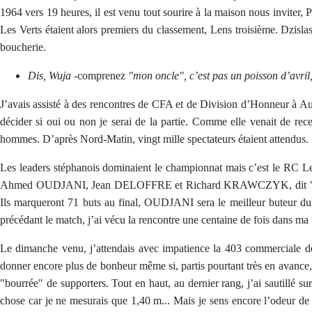
1964 vers 19 heures, il est venu tout sourire à la maison nous inviter,
Les Verts étaient alors premiers du classement, Lens troisième. Dzislas
boucherie.
Dis, Wuja
-comprenez
"mon oncle", c’est pas un poisson d’avril,
J’avais assisté à des rencontres de CFA et de Division d’Honneur à Au
décider si oui ou non je serai de la partie. Comme elle venait de rec
hommes. D’après Nord-Matin, vingt mille spectateurs étaient attendus.
Les leaders stéphanois dominaient le championnat mais c’est le RC Le
Ahmed OUDJANI, Jean DELOFFRE et Richard KRAWCZYK, dit "Zébul
Ils marqueront 71 buts au final, OUDJANI sera le meilleur buteur d
précédant le match, j’ai vécu la rencontre une centaine de fois dans ma 
Le dimanche venu, j’attendais avec impatience la 403 commerciale de 
donner encore plus de bonheur même si, partis pourtant très en avance, 
"bourrée" de supporters. Tout en haut, au dernier rang, j’ai sautillé 
chose car je ne mesurais que 1,40 m... Mais je sens encore l’odeur de l