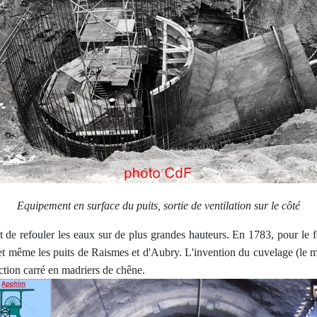
Equipement en surface du puits, sortie de ventilation sur le côté
 de refouler les eaux sur de plus grandes hauteurs. En 1783, pour le 
s et même les puits de Raismes et d'Aubry. L'invention du cuvelage (le m
ction carré en madriers de chêne.