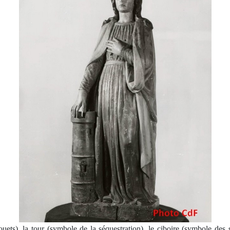
ets), la tour (symbole de la séquestration), le ciboire (symbole des s