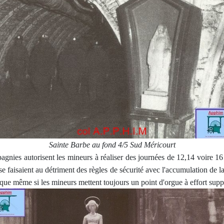
Sainte Barbe au fond 4/5 Sud Méricourt
nies autorisent les mineurs à réaliser des journées de 12,14 voire 16
faisaient au détriment des règles de sécurité avec l'accumulation de la 
ique même si les mineurs mettent toujours un point d'orgue à effort supp