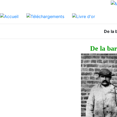
De la 
De la bar