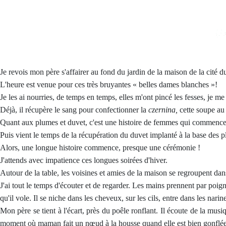
Je revois mon père s'affairer au fond du jardin de la maison de la cité 
L'heure est venue pour ces très bruyantes « belles dames blanches »!
Je les ai nourries, de temps en temps, elles m'ont pincé les fesses, je me
Déjà, il récupère le sang pour confectionner la
czernina,
cette soupe au 
Quant aux plumes et duvet, c'est une histoire de femmes qui commence d
Puis vient le temps de la récupération du duvet implanté à la base des 
Alors, une longue histoire commence, presque une cérémonie !
J'attends avec impatience ces longues soirées d'hiver.
Autour de la table, les voisines et amies de la maison se regroupent dans
J'ai tout le temps d'écouter et de regarder. Les mains prennent par poigné
qu'il vole. Il se niche dans les cheveux, sur les cils, entre dans les nari
Mon père se tient à l'écart, près du poêle ronflant. Il écoute de la musi
moment où maman fait un nœud à la housse quand elle est bien gonflée