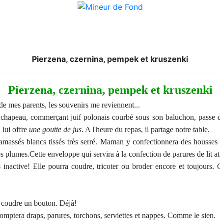
Pierzena, czernina, pempek et kruszenki
Pierzena, czernina, pempek et kruszenki
 de mes parents, les souvenirs me reviennent...
chapeau, commerçant juif polonais courbé sous son baluchon, passe dan
 lui offre
une goutte de jus
. A l'heure du repas, il partage notre table.
amassés blancs tissés très serré. Maman y confectionnera des housses d'o
s plumes.Cette enveloppe qui servira à la confection de parures de lit att
inactive! Elle pourra coudre, tricoter ou broder encore et toujours. Ce
 coudre un bouton. Déjà!
 comptera draps, parures, torchons, serviettes et nappes. Comme le sien.