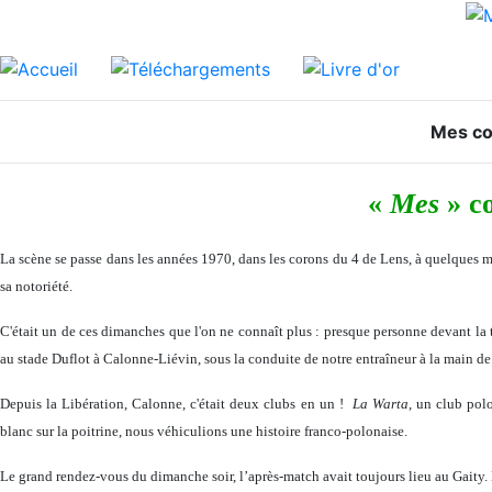
Mes co
«
Mes
» co
La scène se passe dans les années 1970, dans les corons du 4 de Lens, à quelques 
sa notoriété.
C'était un de ces dimanches que l'on ne connaît plus : presque personne devant la 
au stade Duflot à Calonne-Liévin, sous la conduite de notre entraîneur à la main d
Depuis
la Libération
, Calonne, c'était deux clubs en un !
La Warta
, un club pol
blanc sur la poitrine, nous véhiculions une histoire franco-polonaise.
Le grand rendez-vous du dimanche soir, l’après-match avait toujours lieu au Gaity. N