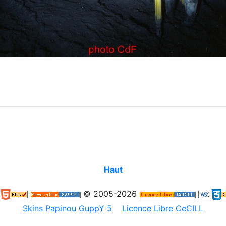
Haut
© 2005-2026
Skins Papinou GuppY 5
Licence Libre CeCILL